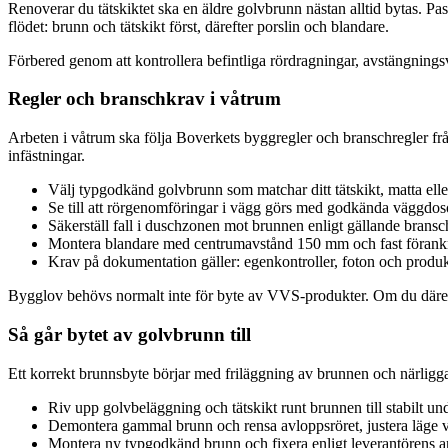
Renoverar du tätskiktet ska en äldre golvbrunn nästan alltid bytas. Pa
flödet: brunn och tätskikt först, därefter porslin och blandare.
Förbered genom att kontrollera befintliga rördragningar, avstängnings
Regler och branschkrav i våtrum
Arbeten i våtrum ska följa Boverkets byggregler och branschregler fr
infästningar.
Välj typgodkänd golvbrunn som matchar ditt tätskikt, matta elle
Se till att rörgenomföringar i vägg görs med godkända väggdos
Säkerställ fall i duschzonen mot brunnen enligt gällande bransc
Montera blandare med centrumavstånd 150 mm och fast förankr
Krav på dokumentation gäller: egenkontroller, foton och produk
Bygglov behövs normalt inte för byte av VVS-produkter. Om du däremot
Så går bytet av golvbrunn till
Ett korrekt brunnsbyte börjar med friläggning av brunnen och närligg
Riv upp golvbeläggning och tätskikt runt brunnen till stabilt un
Demontera gammal brunn och rensa avloppsröret, justera läge 
Montera ny typgodkänd brunn och fixera enligt leverantörens a