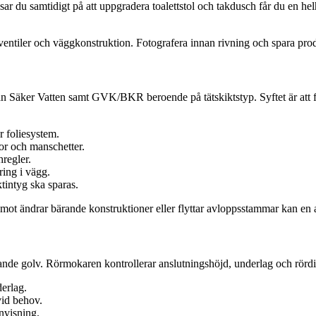
ssar du samtidigt på att uppgradera toalettstol och takdusch får du en 
ventiler och väggkonstruktion. Fotografera innan rivning och spara pro
ån Säker Vatten samt GVK/BKR beroende på tätskiktstyp. Syftet är att f
r foliesystem.
or och manschetter.
hregler.
ing i vägg.
tintyg ska sparas.
 ändrar bärande konstruktioner eller flyttar avloppsstammar kan en anm
ande golv. Rörmokaren kontrollerar anslutningshöjd, underlag och rördi
derlag.
vid behov.
nvisning.