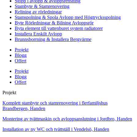
Stopp i avlopp & avloppsrensning
Stambyte & Stamrenovering
Relining av rörledningar
Stamspolning & Spola Avlopp med Högtrycksspolning
Byte Rörledningar & Bilning Avloppsrör
Byta element till vattenburet system radiatorer
Installera Enskilt Avlopp
Brunnsborrning & Installera Bergvärme
Projekt
Blogg
Offert
Projekt
Blogg
Offert
Projekt
Komplett stambyte och stamrenovering i flerfamiljshus
Brandbergen, Handen
Montering av tvättmaskin och avloppsanslutning i Jordbro, Handen
Installation av ny WC och tvättställ i Vendelsö, Handen