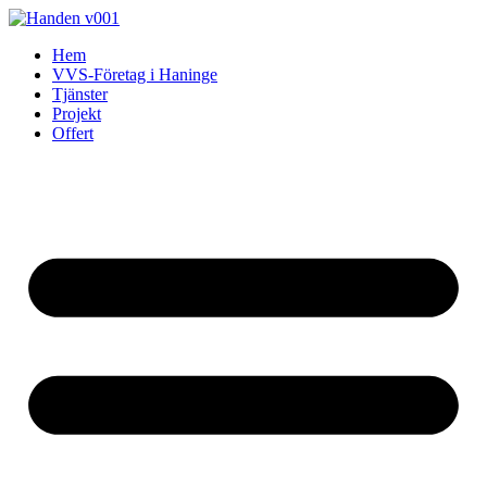
Skip
to
Hem
content
VVS-Företag i Haninge
Tjänster
Projekt
Offert