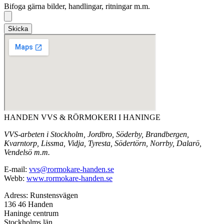
Bifoga gärna bilder, handlingar, ritningar m.m.
Skicka
HANDEN VVS & RÖRMOKERI I HANINGE
VVS-arbeten i Stockholm, Jordbro, Söderby, Brandbergen,
Kvarntorp, Lissma, Vidja, Tyresta, Södertörn, Norrby, Dalarö,
Vendelsö m.m.
E-mail:
vvs@rormokare-handen.se
Webb:
www.rormokare-handen.se
Adress: Runstensvägen
136 46 Handen
Haninge centrum
Stockholms län