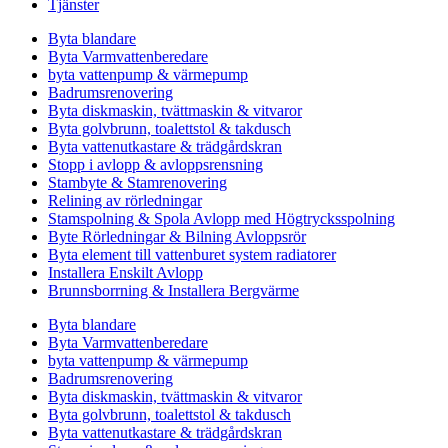
Tjänster
Byta blandare
Byta Varmvattenberedare
byta vattenpump & värmepump
Badrumsrenovering
Byta diskmaskin, tvättmaskin & vitvaror
Byta golvbrunn, toalettstol & takdusch
Byta vattenutkastare & trädgårdskran
Stopp i avlopp & avloppsrensning
Stambyte & Stamrenovering
Relining av rörledningar
Stamspolning & Spola Avlopp med Högtrycksspolning
Byte Rörledningar & Bilning Avloppsrör
Byta element till vattenburet system radiatorer
Installera Enskilt Avlopp
Brunnsborrning & Installera Bergvärme
Byta blandare
Byta Varmvattenberedare
byta vattenpump & värmepump
Badrumsrenovering
Byta diskmaskin, tvättmaskin & vitvaror
Byta golvbrunn, toalettstol & takdusch
Byta vattenutkastare & trädgårdskran