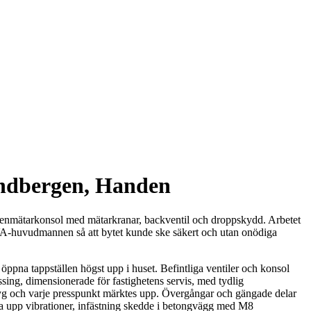
andbergen, Handen
attenmätarkonsol med mätarkranar, backventil och droppskydd. Arbetet
d VA-huvudmannen så att bytet kunde ske säkert och utan onödiga
 öppna tappställen högst upp i huset. Befintliga ventiler och konsol
ing, dimensionerade för fastighetens servis, med tydlig
tyg och varje presspunkt märktes upp. Övergångar och gängade delar
ta upp vibrationer, infästning skedde i betongvägg med M8