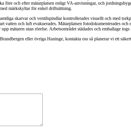
a före och efter mätarplatsen enligt VA-anvisningar, och jordningsbyge
med märkskyltar för enkel driftsättning.
tliga skarvar och ventilspindlar kontrollerades visuellt och med torkpa
klart vatten och luft evakuerades. Mätarplatsen fotodokumenterades och 
är upp mätaren utan rörelse. Arbetsområdet städades och emballage togs
andbergen eller övriga Haninge, kontakta oss så planerar vi ett säkert 