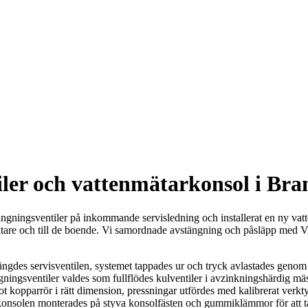
iler och vattenmätarkonsol i Br
tängningsventiler på inkommande servisledning och installerat en ny v
örvaltare och till de boende. Vi samordnade avstängning och påsläpp me
stängdes servisventilen, systemet tappades ur och tryck avlastades genom
ngsventiler valdes som fullflödes kulventiler i avzinkningshärdig mäss
 kopparrör i rätt dimension, pressningar utfördes med kalibrerat verk
arkonsolen monterades på styva konsolfästen och gummiklämmor för att 