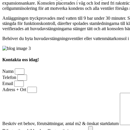
expansionsankare. Konsolen placerades i våg och lod med fri raksträck
cellgummiisolering för att motverka kondens och alla ventiler försågs 
Anläggningen tryckprovades med vatten till 9 bar under 30 minuter. Sam
stängda för funktionskontroll, därefter spolades stamledningarna till 
verifierades att huvudavstängningarna stänger tätt och att konsolen b
Behöver du byta huvudavstängningsventiler eller vattenmätarkonsol i Br
Kontakta oss idag!
Namn
Telefon
Email
Adress + Ort
Beskriv ert behov, förutsättningar, antal m2 & önskat startdatum