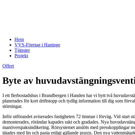
Hem
VVS-Företag i Haninge
Tjänster
Projekt
Offert
Byte av huvudavstängningsvent
I ett flerbostadshus i Brandbergen i Handen har vi bytt två huvudavs
planerades för kort driftstopp och tydlig information till dig som f
störningar.
Inför utförandet aviserades fastigheten 72 timmar i förväg. Vid start 
demonterades, rörändar kapades rakt och gradades. Nya huvudavstängni
manöverspaksindikering. Rörsystemet anslöts med presskopplingar mot
tätades med lin och pasta enligt gällande praxis. Den nya vattenmät