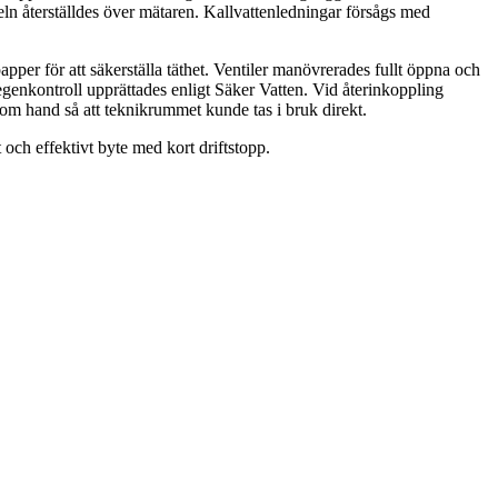
ln återställdes över mätaren. Kallvattenledningar försågs med
pper för att säkerställa täthet. Ventiler manövrerades fullt öppna och
egenkontroll upprättades enligt Säker Vatten. Vid återinkoppling
 om hand så att teknikrummet kunde tas i bruk direkt.
och effektivt byte med kort driftstopp.