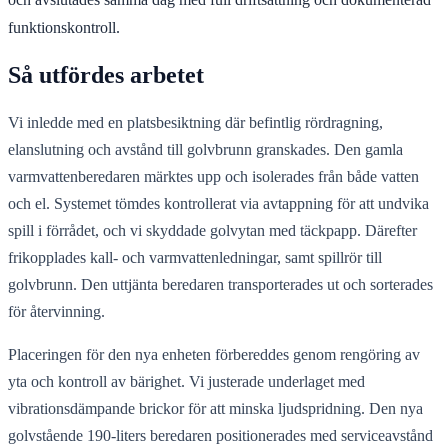
funktionskontroll.
Så utfördes arbetet
Vi inledde med en platsbesiktning där befintlig rördragning,
elanslutning och avstånd till golvbrunn granskades. Den gamla
varmvattenberedaren märktes upp och isolerades från både vatten
och el. Systemet tömdes kontrollerat via avtappning för att undvika
spill i förrådet, och vi skyddade golvytan med täckpapp. Därefter
frikopplades kall- och varmvattenledningar, samt spillrör till
golvbrunn. Den uttjänta beredaren transporterades ut och sorterades
för återvinning.
Placeringen för den nya enheten förbereddes genom rengöring av
yta och kontroll av bärighet. Vi justerade underlaget med
vibrationsdämpande brickor för att minska ljudspridning. Den nya
golvstående 190‑liters beredaren positionerades med serviceavstånd