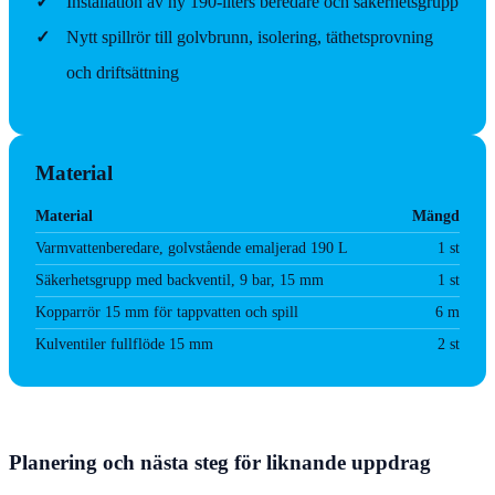
✓
Installation av ny 190‑liters beredare och säkerhetsgrupp
✓
Nytt spillrör till golvbrunn, isolering, täthetsprovning
och driftsättning
Material
Material
Mängd
Varmvattenberedare, golvstående emaljerad 190 L
1 st
Säkerhetsgrupp med backventil, 9 bar, 15 mm
1 st
Kopparrör 15 mm för tappvatten och spill
6 m
Kulventiler fullflöde 15 mm
2 st
Planering och nästa steg för liknande uppdrag