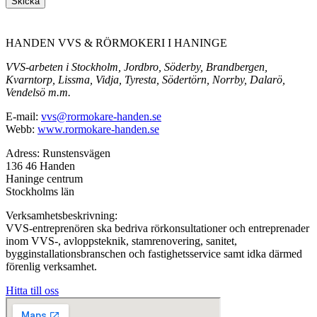
Skicka
HANDEN VVS & RÖRMOKERI I HANINGE
VVS-arbeten i Stockholm, Jordbro, Söderby, Brandbergen,
Kvarntorp, Lissma, Vidja, Tyresta, Södertörn, Norrby, Dalarö,
Vendelsö m.m.
E-mail:
vvs@rormokare-handen.se
Webb:
www.rormokare-handen.se
Adress: Runstensvägen
136 46 Handen
Haninge centrum
Stockholms län
Verksamhetsbeskrivning:
VVS-entreprenören ska bedriva rörkonsultationer och entreprenader
inom VVS-, avloppsteknik, stamrenovering, sanitet,
bygginstallationsbranschen och fastighetsservice samt idka därmed
förenlig verksamhet.
Hitta till oss