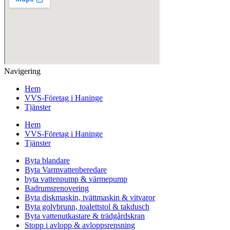
Navigering
Hem
VVS-Företag i Haninge
Tjänster
Hem
VVS-Företag i Haninge
Tjänster
Byta blandare
Byta Varmvattenberedare
byta vattenpump & värmepump
Badrumsrenovering
Byta diskmaskin, tvättmaskin & vitvaror
Byta golvbrunn, toalettstol & takdusch
Byta vattenutkastare & trädgårdskran
Stopp i avlopp & avloppsrensning