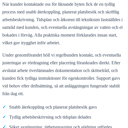
När kunder kontaktade oss för liknande byten fick de en tydlig
process med snabb återkoppling, planerat platsbesök och skriftlig
arbetsbeskrivning. Tidsplan och åtkomst till teknikrum fastställdes i
samråd med kunden, och eventuella avstängningar av vatten och el
bokades i förväg. Alla praktiska moment förklarades innan start,
vilket gav trygghet inför arbetet.
Under genomförandet höll vi regelbunden kontakt, och eventuella
justeringar av rördragning eller placering förankrades direkt. Efter
avslutat arbete överlämnades dokumentation och skötselråd, och
kunden fick tydliga instruktioner för egenkontroller. Support gavs
vid behov efter driftsättning, så att anläggningen fungerade stabilt
från dag ett.
✓
Snabb återkoppling och planerat platsbesök gavs
✓
Tydlig arbetsbeskrivning och tidsplan delades
✓
Säker avstängning, täthetsprovning och städning utfördes