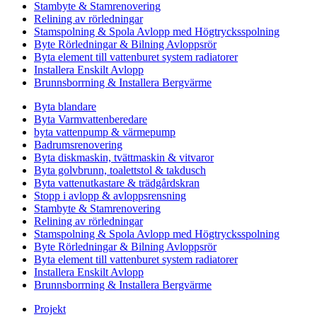
Stambyte & Stamrenovering
Relining av rörledningar
Stamspolning & Spola Avlopp med Högtrycksspolning
Byte Rörledningar & Bilning Avloppsrör
Byta element till vattenburet system radiatorer
Installera Enskilt Avlopp
Brunnsborrning & Installera Bergvärme
Byta blandare
Byta Varmvattenberedare
byta vattenpump & värmepump
Badrumsrenovering
Byta diskmaskin, tvättmaskin & vitvaror
Byta golvbrunn, toalettstol & takdusch
Byta vattenutkastare & trädgårdskran
Stopp i avlopp & avloppsrensning
Stambyte & Stamrenovering
Relining av rörledningar
Stamspolning & Spola Avlopp med Högtrycksspolning
Byte Rörledningar & Bilning Avloppsrör
Byta element till vattenburet system radiatorer
Installera Enskilt Avlopp
Brunnsborrning & Installera Bergvärme
Projekt