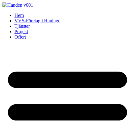
Skip
to
Hem
content
VVS-Företag i Haninge
Tjänster
Projekt
Offert