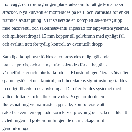
mot vägg, och rördragningen planerades om för att ge korta, raka
sträckor. Nya kulventiler monterades på kall- och varmsida för enkel
framtida avstängning. Vi installerade en komplett säkerhetsgrupp
med backventil och säkerhetsventil anpassad för tappvattensystemet,
och spillröret drogs i 15 mm koppar till golvbrunn med synligt fall
och avslut i tratt för tydlig kontroll av eventuellt dropp.
Samtliga kopplingar löddes eller pressades enligt gällande
branschpraxis, och alla nya rör isolerades för att begränsa
värmeförluster och minska kondens. Elanslutningen återanslöts efter
spänningslöshet och kontroll, och beredarens styrutrustning ställdes
in enligt tillverkarens anvisningar. Därefter fylldes systemet med
vatten, luftades och täthetsprovades. Vi genomförde en
flödesmätning vid närmaste tappställe, kontrollerade att
säkerhetsventilen öppnade korrekt vid provning och säkerställde att
avledningen till golvbrunn fungerade utan läckage runt
genomföringar.