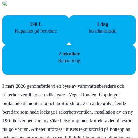
190 L
1 dag
Kapacitet på beredare
Installationstid
2 tekniker
Bemanning
I mars 2026 genomförde vi ett byte av varmvattenberedare och
säkerhetsventil hos en villaägare i Vega, Handen. Uppdraget
omfattade demontering och bortforsling av en äldre golvstående
beredare som hade läckage i säkerhetsventilen, installation av en ny
190‑liters enhet samt ny säkerhetsgrupp med korrekt avledningsrör
till golvbrunn. Arbetet utfördes i husets teknikförråd på bottenplan
och avslutades samma dag med full driftsättning och dokumenterad